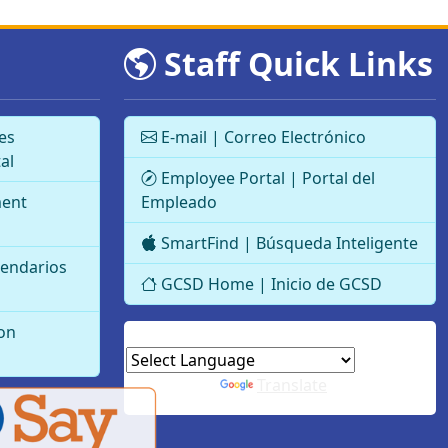
Staff Quick Links
es
E-mail | Correo Electrónico
al
Employee Portal | Portal del
ment
Empleado
SmartFind | Búsqueda Inteligente
lendarios
GCSD Home | Inicio de GCSD
on
Powered by
Translate