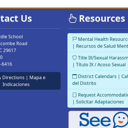
tact Us
Resources
dle School
Mental Health Resourc
ncombe Road
| Recursos de Salud Ment
C
29617
00
Title IX/Sexual Harass
5-6416
| Título IX / Acoso Sexual
District Calendars | Ca
 Directions | Mapa e
del Distrito
Indicaciones
Request Accommodati
| Solicitar Adaptaciones