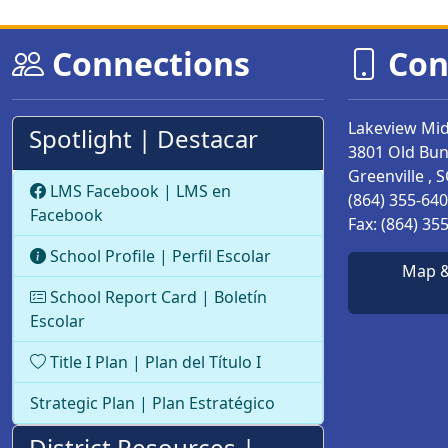
Connections
Con
Lakeview Mid
Spotlight | Destacar
3801 Old Bu
Greenville , S
LMS Facebook | LMS en
(864) 355-64
Facebook
Fax:
(864) 35
School Profile | Perfil Escolar
Map &
School Report Card | Boletín
Escolar
Title I Plan | Plan del Título I
Strategic Plan | Plan Estratégico
District Resources |