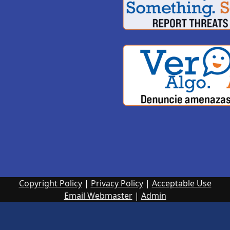
Copyright Policy
|
Privacy Policy
|
Acceptable Use
Email Webmaster
|
Admin