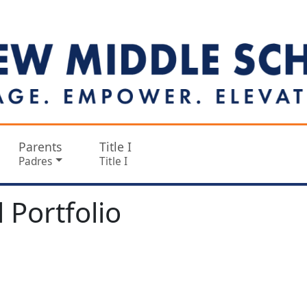
Parents
Title I
Padres
Title I
 Portfolio